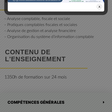
– Analyse comptable, fiscale et sociale
– Pratiques comptables fiscales et sociales
– Analyse de gestion et analyse financière
– Organisation du système d’information comptable
CONTENU DE
L'ENSEIGNEMENT
1350h de formation sur 24 mois
COMPÉTENCES GÉNÉRALES