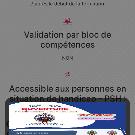
/ après le début de la formation
Validation par bloc de
compétences
NON
Accessible aux personnes en
situation de handicap - PSH :
Nous consulter
OBJECTIFS DU
RÉFÉRENTIEL