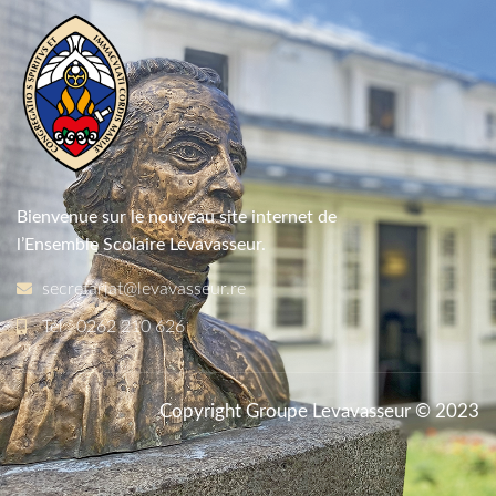
Bienvenue sur le nouveau site internet de
l’Ensemble Scolaire Levavasseur.
secretariat@levavasseur.re
Tél : 0262 210 626
Copyright Groupe Levavasseur © 2023