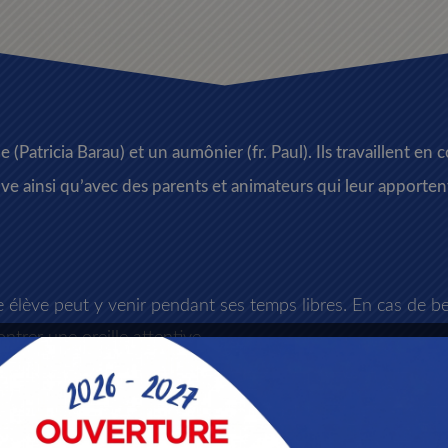
 (Patricia Barau) et un aumônier (fr. Paul). Ils travaillent e
ve ainsi qu’avec des parents et animateurs qui leur apporten
e élève peut y venir pendant ses temps libres. En cas de b
ntrer une oreille attentive.
t et accepter qui on est afin de grandir sous le regard dis