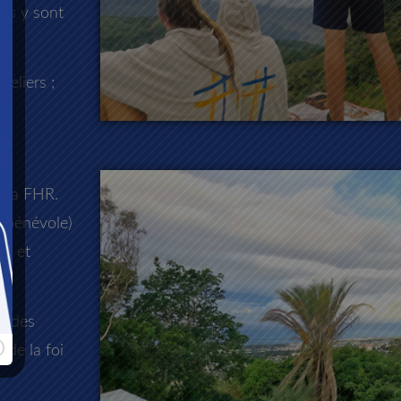
tés y sont
eliers ;
r la FHR.
 (bénévole)
in et
s des
 de la foi