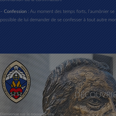
–
Confession
: Au moment des temps forts, l’aumônier se r
possible de lui demander de se confesser à tout autre mo
DÉCOUVRI
HISTORIQUE
Bienvenue sur le nouveau site