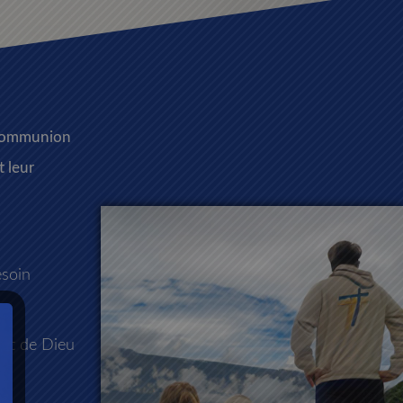
n communion
t leur
esoin
cret de Dieu