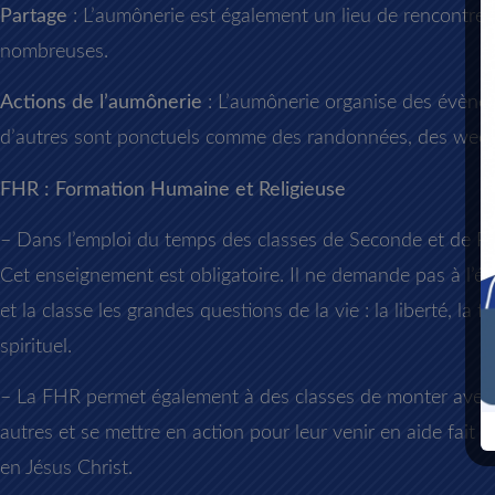
Partage
: L’aumônerie est également un lieu de rencontre a
nombreuses.
Actions de l’aumônerie
: L’aumônerie organise des évèneme
d’autres sont ponctuels comme des randonnées, des week
FHR : Formation Humaine et Religieuse
– Dans l’emploi du temps des classes de Seconde et de Pr
Cet enseignement est obligatoire. Il ne demande pas à l’élè
et la classe les grandes questions de la vie : la liberté, la
spirituel.
– La FHR permet également à des classes de monter avec le
autres et se mettre en action pour leur venir en aide fait
en Jésus Christ.