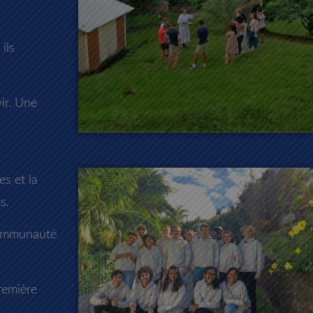
ils
vir. Une
es et la
s.
 communauté
remière