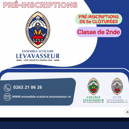
vec d’autres élèves, toutes classes confondues. Les activi
nts. Certains sont réguliers comme la chorale ou autres at
-ends de cohésion ou des soirées cinéma.
emière est inscrit une heure toutes les deux semaines pou
ve d’être croyant mais l’oblige à se poser avec l’animateur
 foi, le bonheur, l’argent… C’est un lieu d’apprentissage huma
ur animateur des projets solidaires. Découvrir les besoin
 partie de ce que l’Enseignement Catholique propose au nom