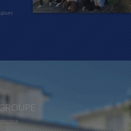
ujours
 GROUPE
COLLÈGE