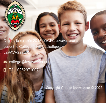
Depuis la rentrée 2018 l’OGEC Levavasseur a
ouvert le Collège Privé Catholique
LEVAVASSEUR.
college@levavasseur.re
Tél : 0262971007
Copyright Groupe Levavasseur © 2023