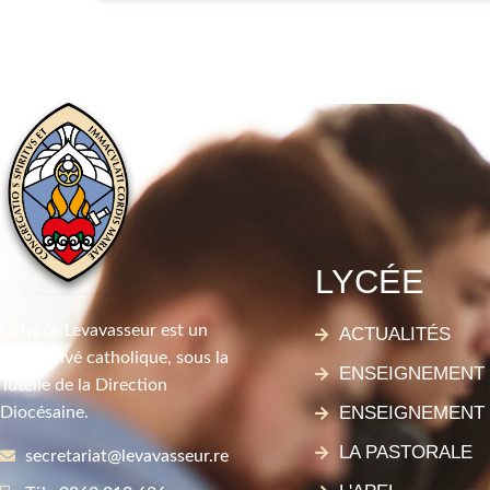
LYCÉE
Le lycée Levavasseur est un
ACTUALITÉS
lycée privé catholique, sous la
ENSEIGNEMENT
Tutelle de la Direction
ENSEIGNEMENT
Diocésaine.
LA PASTORALE
secretariat@levavasseur.re