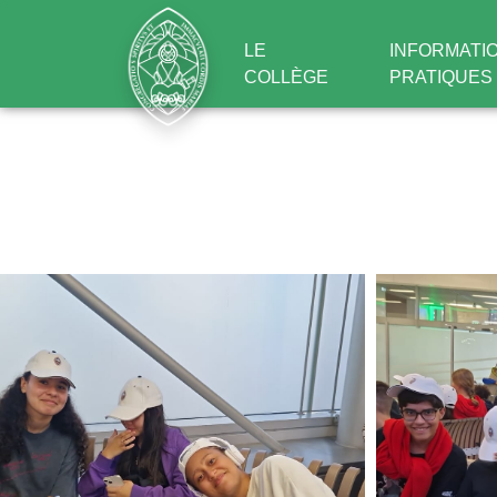
LE
INFORMATI
COLLÈGE
PRATIQUES