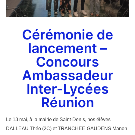
Cérémonie de
lancement –
Concours
Ambassadeur
Inter-Lycées
Réunion
Le 13 mai, à la mairie de Saint-Denis, nos élèves
DALLEAU Théo (2C) et TRANCHÉE-GAUDENS Manon