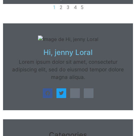
1
2
3
4
5
Hi, jenny Loral
Lorem ipsum dolor sit amet, consectetur
adipiscing elit, sed do eiusmod tempor dolore
magna aliqua.
Categories