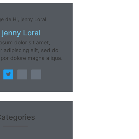
, jenny Loral
psum dolor sit amet,
 adipiscing elit, sed do
por dolore magna aliqua.
ategories