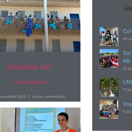
Re
Con
30 ju
Sor
4B
ERASMUS DAY
23 ju
UNS
CONTINUE READING
12 ju
 novembre 2025
Aucun commentaire
Voy
5 jui