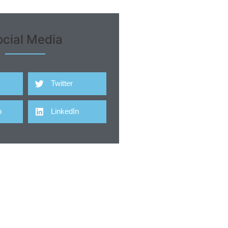
ocial Media
Twitter
p
LinkedIn