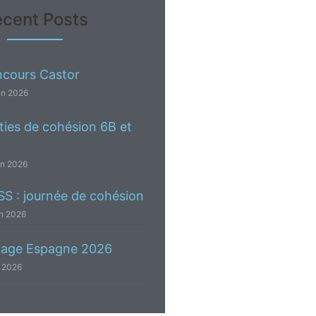
cent Posts
cours Castor
in 2026
ties de cohésion 6B et
in 2026
S : journée de cohésion
in 2026
age Espagne 2026
n 2026