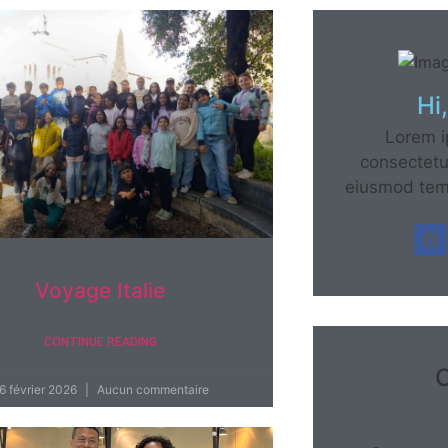
Hi
Lorem i
consectetur
eiusmod tem
Voyage Italie
CONTINUE READING
C
6 février 2026
Aucun commentaire