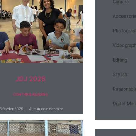
Camera
Accessori
Photograp
Videograp
Editing
Stylish
JDJ 2026
Reasonable
CONTINUE READING
Dgital Mar
6 février 2026
Aucun commentaire