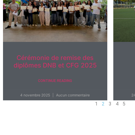
Cérémonie de remise des
diplômes DNB et CFG 2025
CONTINUE READING
4 novembre 2025
Aucun commentaire
2
1
2
3
4
5